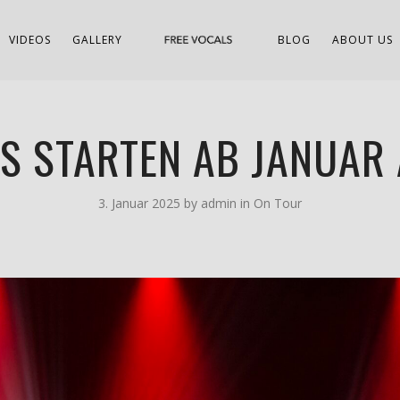
VIDEOS
GALLERY
BLOG
ABOUT US
LS STARTEN AB JANUAR
3. Januar 2025
by
admin
in
On Tour