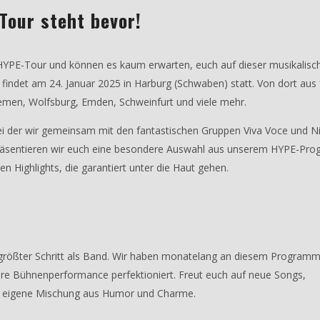
 Tour steht bevor!
r HYPE-Tour und können es kaum erwarten, euch auf dieser musikalisc
 findet am 24. Januar 2025 in Harburg (Schwaben) statt. Von dort aus 
remen, Wolfsburg, Emden, Schweinfurt und viele mehr.
 bei der wir gemeinsam mit den fantastischen Gruppen Viva Voce und N
präsentieren wir euch eine besondere Auswahl aus unserem HYPE-Pr
 Highlights, die garantiert unter die Haut gehen.
er größter Schritt als Band. Wir haben monatelang an diesem Program
re Bühnenperformance perfektioniert. Freut euch auf neue Songs,
nz eigene Mischung aus Humor und Charme.