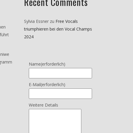
Recent Comments
Sylvia Essner
zu
Free Vocals
hen
triumphieren bei den Vocal Champs
führt
2024
iniwe
ogramm
Name
(erforderlich)
E-Mail
(erforderlich)
Weitere Details
m